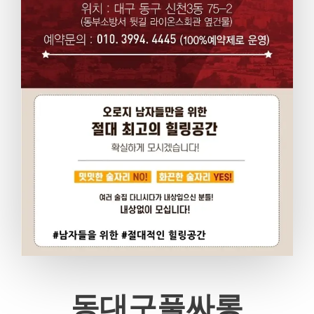
동대구풀싸롱