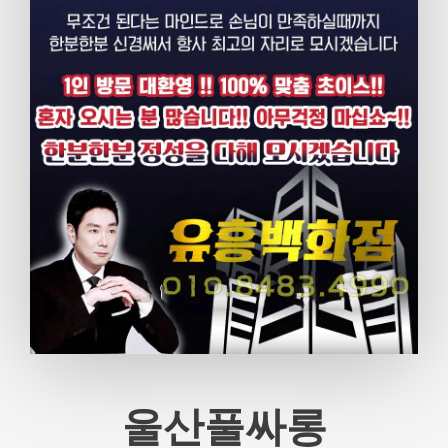
울산풀싸롱