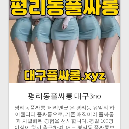
평리동풀싸롱 대구3no
평리동풀싸롱 ‘베리앤굿’은 평리동 유일의 하
이퀄리티 풀싸롱으로, 기존 매직미러 풀싸롱
과 차별화된 경험을 선사합니다. 평일 100명
이상이 항시 출근하여, 어느 평리동 풀싸롱보