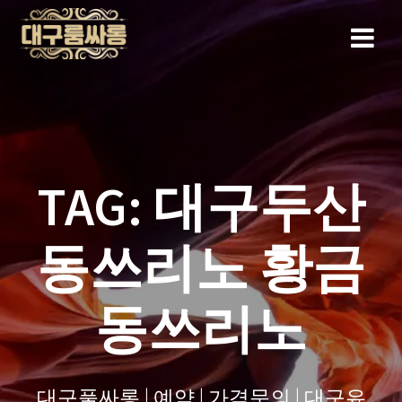
Skip
to
content
TAG:
대구두산
동쓰리노 황금
동쓰리노
대구풀싸롱 | 예약 | 가격문의 | 대구유