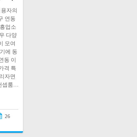
이용자의
구 연동
유흥업소
매우 다양
이 모여
있기에 동
연동 이
가격 특
드리자면
컨셉룸…
26