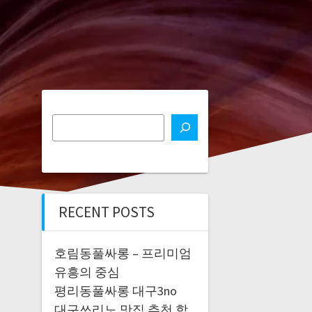
RECENT POSTS
호림동풀싸롱 – 프리미엄
유흥의 중심
평리동풀싸롱 대구3no
대구쓰리노 맛집 추천 합