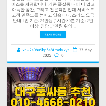
비스를 제공합니다. 기존 풀살롱 대비 더 넓고
아늑한 공간, 그리고 전문적인 접대 서비스로
고객 만족도를 높이고 있습니다. 쓰리노 요금
안내 1인 기준: 24만원 (1시간 30분 기준) 2인
이상: 인당 17만원 위의…
READ MORE
xn--2e0bu9hp5e8tmelv.xyz
23 May
2025
0