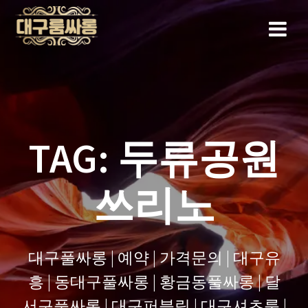
Skip
to
content
TAG:
두류공원
쓰리노
대구풀싸롱 | 예약 | 가격문의 | 대구유
흥 | 동대구풀싸롱 | 황금동풀싸롱 | 달
서구풀싸롱 | 대구퍼블릭 | 대구셔츠룸 |