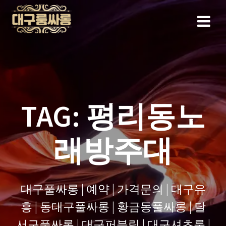
Skip
to
content
TAG:
평리동노
래방주대
대구풀싸롱 | 예약 | 가격문의 | 대구유
흥 | 동대구풀싸롱 | 황금동풀싸롱 | 달
서구풀싸롱 | 대구퍼블릭 | 대구셔츠룸 |