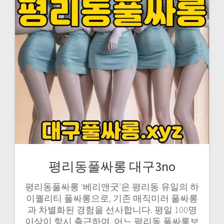
평리동풀싸롱 대구3no
평리동풀싸롱 ‘베리앤굿’은 평리동 유일의 하
이퀄리티 풀싸롱으로, 기존 매직미러 풀싸롱
과 차별화된 경험을 선사합니다. 평일 100명
이상이 항시 출근하여, 어느 평리동 풀싸롱보