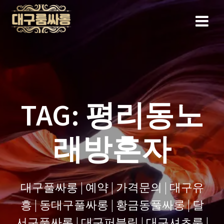
Skip
to
content
TAG:
평리동노
래방혼자
대구풀싸롱 | 예약 | 가격문의 | 대구유
흥 | 동대구풀싸롱 | 황금동풀싸롱 | 달
서구풀싸롱 | 대구퍼블릭 | 대구셔츠룸 |