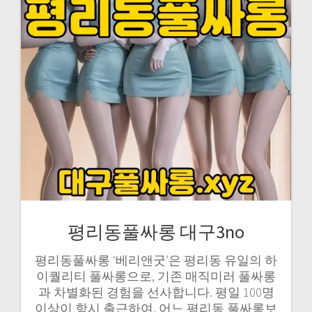
평리동풀싸롱 대구3no
평리동풀싸롱 ‘베리앤굿’은 평리동 유일의 하
이퀄리티 풀싸롱으로, 기존 매직미러 풀싸롱
과 차별화된 경험을 선사합니다. 평일 100명
이상이 항시 출근하여, 어느 평리동 풀싸롱보