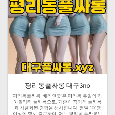
평리동풀싸롱 대구3no
평리동풀싸롱 ‘베리앤굿’은 평리동 유일의 하
이퀄리티 풀싸롱으로, 기존 매직미러 풀싸롱
과 차별화된 경험을 선사합니다. 평일 100명
이상이 항시 출근하여, 어느 평리동 풀싸롱보