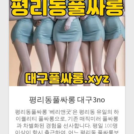
평리동풀싸롱 대구3no
평리동풀싸롱 ‘베리앤굿’은 평리동 유일의 하
이퀄리티 풀싸롱으로, 기존 매직미러 풀싸롱
과 차별화된 경험을 선사합니다. 평일 100명
이상이 항시 출근하여, 어느 평리동 풀싸롱보