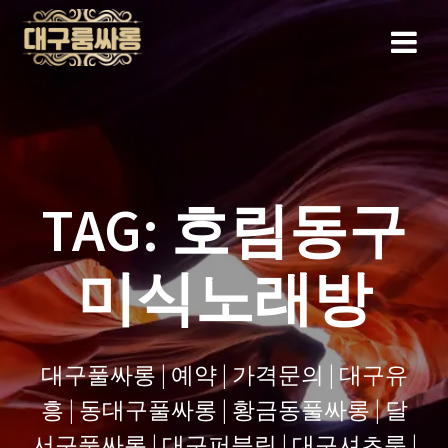
Skip
to
content
TAG:
호림동구
미식노래방
대구풀싸롱 | 예약 | 가격문의 | 대구유
흥 | 동대구풀싸롱 | 황금동풀싸롱 | 달
서구풀싸롱 | 대구퍼블릭 | 대구셔츠룸 |