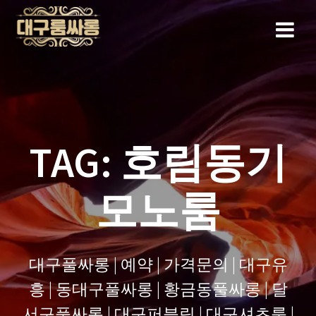
Skip
to
content
TAG:
호림동기
모노룸
대구풀싸롱 | 예약 | 가격문의 | 대구유
흥 | 동대구풀싸롱 | 황금동풀싸롱 | 달
서구풀싸롱 | 대구퍼블릭 | 대구셔츠룸 |