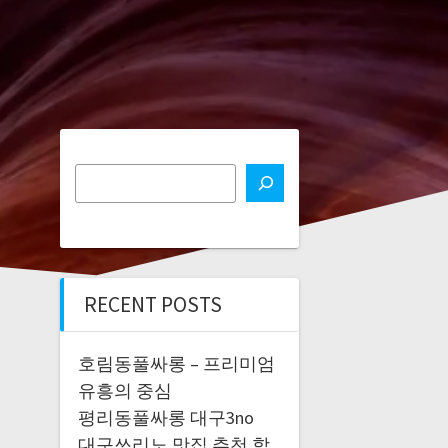
RECENT POSTS
호림동풀싸롱 – 프리미엄
유흥의 중심
평리동풀싸롱 대구3no
대구쓰리노 맛집 추천 합