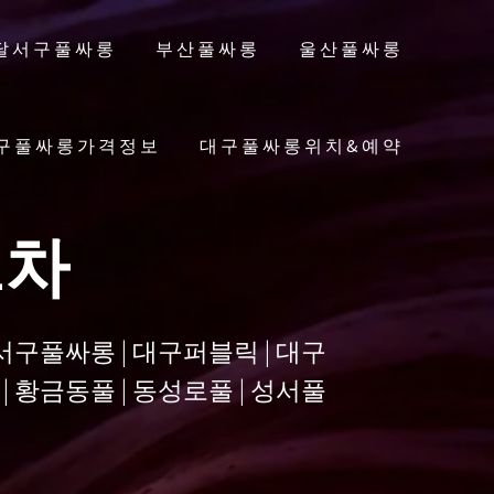
달서구풀싸롱
부산풀싸롱
울산풀싸롱
구풀싸롱가격정보
대구풀싸롱위치&예약
2차
달서구풀싸롱 | 대구퍼블릭 | 대구
| 황금동풀 | 동성로풀 | 성서풀