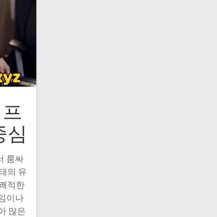
 프
중심
서 룸싸
형태의 유
 쾌적한
모임이나
아 많은