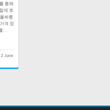
를 통해
찰제 호
동풀싸롱
 가격 정
를…
12 June