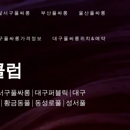
달서구풀싸롱
부산풀싸롱
울산풀싸롱
구풀싸롱가격정보
대구풀싸롱위치&예약
클럽
달서구풀싸롱 | 대구퍼블릭 | 대구
| 황금동풀 | 동성로풀 | 성서풀