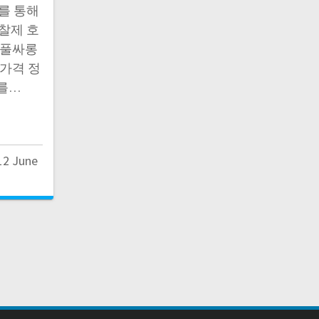
를 통해
찰제 호
동풀싸롱
 가격 정
를…
12 June