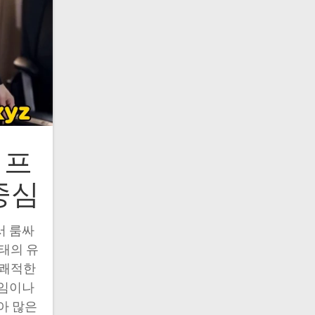
 프
중심
서 룸싸
형태의 유
 쾌적한
모임이나
아 많은