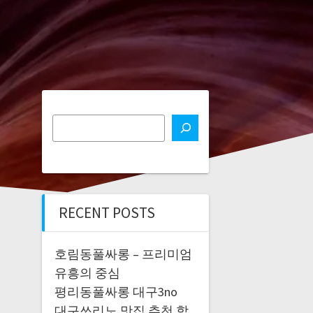
RECENT POSTS
호림동풀싸롱 – 프리미엄
유흥의 중심
평리동풀싸롱 대구3no
대구쓰리노 맛집 추천 합