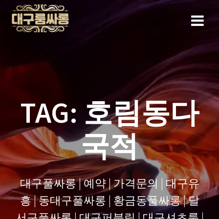
Skip
to
content
TAG:
호림동다
국적
대구풀싸롱 | 예약 | 가격문의 | 대구유
흥 | 동대구풀싸롱 | 황금동풀싸롱 | 달
서구풀싸롱 | 대구퍼블릭 | 대구셔츠룸 |