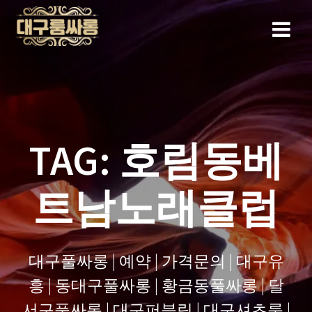
Skip
to
content
TAG:
호림동베
트남노래클럽
대구풀싸롱 | 예약 | 가격문의 | 대구유
흥 | 동대구풀싸롱 | 황금동풀싸롱 | 달
서구풀싸롱 | 대구퍼블릭 | 대구셔츠룸 |