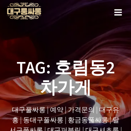
Skip
to
content
TAG:
호림동2
차가게
대구풀싸롱 | 예약 | 가격문의 | 대구유
흥 | 동대구풀싸롱 | 황금동풀싸롱 | 달
서구풀싸롱 | 대구퍼블릭 | 대구셔츠룸 |