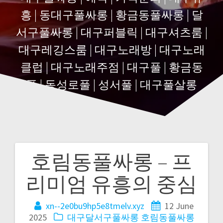
흥 | 동대구풀싸롱 | 황금동풀싸롱 | 달
서구풀싸롱 | 대구퍼블릭 | 대구셔츠룸 |
대구레깅스룸 | 대구노래방 | 대구노래
클럽 | 대구노래주점 | 대구풀 | 황금동
풀 | 동성로풀 | 성서풀 | 대구풀살롱
호림동풀싸롱 – 프
Post
리미엄 유흥의 중심
navigation
xn--2e0bu9hp5e8tmelv.xyz
12 June
2025
대구달서구풀싸롱
호림동풀싸롱