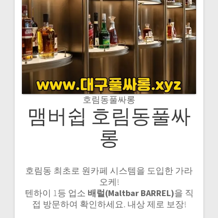
호림동풀싸롱
맴버쉽 호림동풀싸
롱
호림동 최초로 원카페 시스템을 도입한 가라
오케!
텐하이 1등 업소
배럴(Maltbar BARREL)
을 직
접 방문하여 확인하세요. 내상 제로 보장!