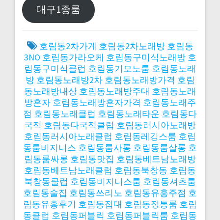
대구1종룸
호림동2차가게
호림동2차노래방
호림동
3NO
호림동가라오케
호림동구미식노래방
호
림동구미식클럽
호림동기모노룸
호림동노래
방
호림동노래방2차
호림동노래방가격
호림
동노래방내상
호림동노래방주대
호림동노래
방혼자
호림동노래방혼자가격
호림동노래주
점
호림동노래클럽
호림동노래타운
호림동다
국적
호림동다국적클럽
호림동러시아노래방
호림동러시아노래클럽
호림동레깅스룸
호림
동룸비지니스
호림동룸사롱
호림동룸살롱
호
림동룸싸롱
호림동맛집
호림동베트남노래방
호림동베트남노래클럽
호림동북창동
호림동
북창동클럽
호림동비지니스룸
호림동셔츠룸
호림동술집
호림동쓰리노
호림동유흥주점
호
림동유흥후기
호림동접대
호림동정통룸
호림
동클럽
호림동퍼블릭
호림동퍼블릭룸
호림동